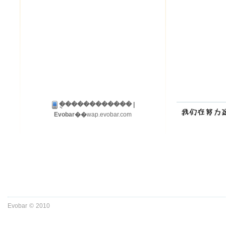
�ֻ����������� |
Evobar��
wap.evobar.com
Evobar
©
2010