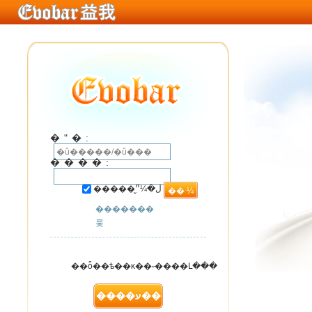
�ʺ�:
����:
�����ڵ�¼״̬
�������
룿
��ȫ��ѣ��κ��˶����Լ���
��ҳ���ϵ����
����ע��