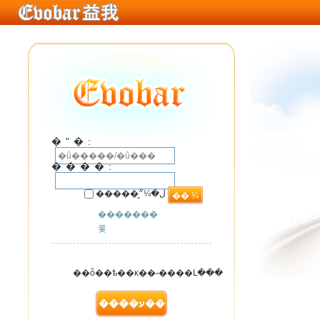
�ʺ�:
����:
�����ڵ�¼״̬
�������
룿
��ȫ��ѣ��κ��˶����Լ���
��ҳ���ϵ����
����ע��