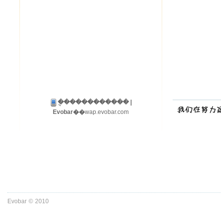
�ֻ����������� |
Evobar��
wap.evobar.com
Evobar
©
2010