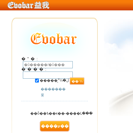
�ʺ�:
����:
�����ڵ�¼״̬
�������
룿
��ȫ��ѣ��κ��˶����Լ���
��ҳ���ϵ����
����ע��