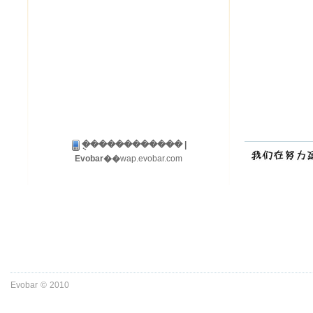
�ֻ����������� |
Evobar��
wap.evobar.com
Evobar
©
2010